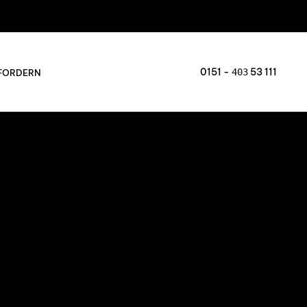
0151 -
53 111
403
FORDERN